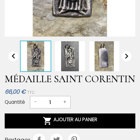


MÉDAILLE SAINT CORENTIN
66,00 €
TTC
Quantité
-
+

AJOUTER AU PANIER
Partager