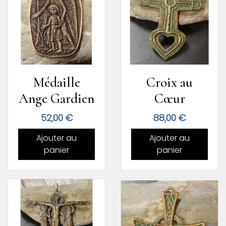
Médaille
Croix au
Ange Gardien
Cœur
Prix
Prix
52,00 €
88,00 €
Ajouter au
Ajouter au
panier
panier