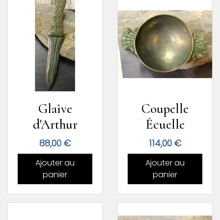
Glaive
Coupelle
d'Arthur
Écuelle
Prix
Prix
88,00 €
114,00 €
Ajouter au
Ajouter au
panier
panier