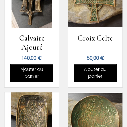
Calvaire
Croix Celte
Ajouré
Prix
Prix
140,00 €
50,00 €
Ajouter au
Ajouter au
panier
panier