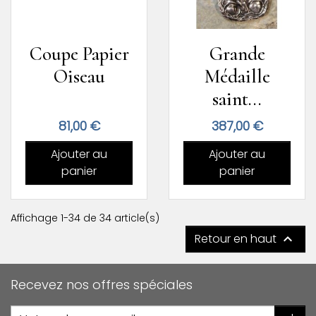
Coupe Papier
Grande
Oiseau
Médaille
saint...
Prix
Prix
81,00 €
387,00 €
Ajouter au
Ajouter au
panier
panier
Affichage 1-34 de 34 article(s)
Retour en haut

Recevez nos offres spéciales