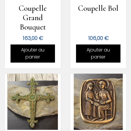
Coupelle
Coupelle Bol
Grand
Bouquet
Prix
Prix
163,00 €
106,00 €
Ajouter au
Ajouter au
panier
panier