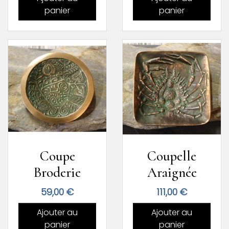
panier
panier
Coupe
Coupelle
Broderie
Araignée
Prix
Prix
59,00 €
111,00 €
Ajouter au
Ajouter au
panier
panier