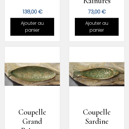
Rainures
Prix
Prix
138,00 €
73,00 €
Ajouter au
Ajouter au
panier
panier
Coupelle
Coupelle
Grand
Sardine