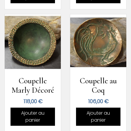
Coupelle
Coupelle au
Marly Décoré
Coq
Prix
Prix
118,00 €
106,00 €
Ajouter au
Ajouter au
panier
panier