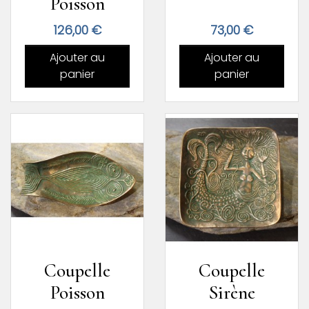
Poisson
Prix
Prix
126,00 €
73,00 €
Ajouter au
Ajouter au
panier
panier
Coupelle
Coupelle
Poisson
Sirène