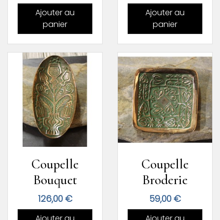
Ajouter au
Ajouter au
panier
panier
Coupelle
Coupelle
Bouquet
Broderie
Prix
Prix
126,00 €
59,00 €
Ajouter au
Ajouter au