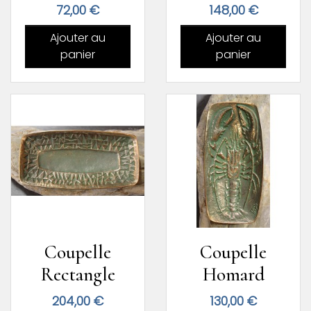
Prix
Prix
72,00 €
148,00 €
Ajouter au
Ajouter au
panier
panier
Coupelle
Coupelle
Rectangle
Homard
Prix
Prix
204,00 €
130,00 €