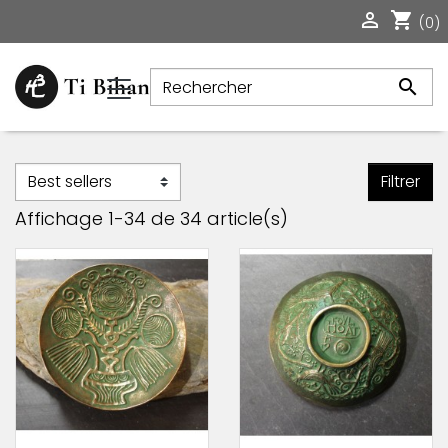

shopping_cart
(0)

Filtrer
Affichage 1-34 de 34 article(s)