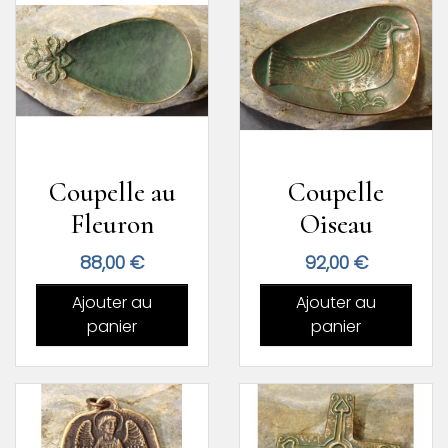
Coupelle au
Coupelle
Fleuron
Oiseau
Prix
Prix
88,00 €
92,00 €
Ajouter au
Ajouter au
panier
panier