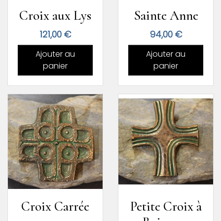
Croix aux Lys
Sainte Anne
Prix
Prix
121,00 €
94,00 €
Ajouter au
Ajouter au
panier
panier
Croix Carrée
Petite Croix à