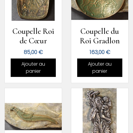
Coupelle Roi
Coupelle du
de Cœur
Roi Gradlon
Prix
Prix
85,00 €
163,00 €
Ajouter au
Ajouter au
panier
panier