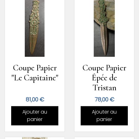
Coupe Papier
Coupe Papier
"Le Capitaine"
Épée de
Tristan
Prix
Prix
81,00 €
78,00 €
Ajouter au
Ajouter au
panier
panier