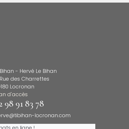
 Bihan - Hervé Le Bihan
Rue des Charrettes
9180 Locronan
lan d'accès
2 98 91 83 78
erve@tibihan-locronan.com
ats en ligne !