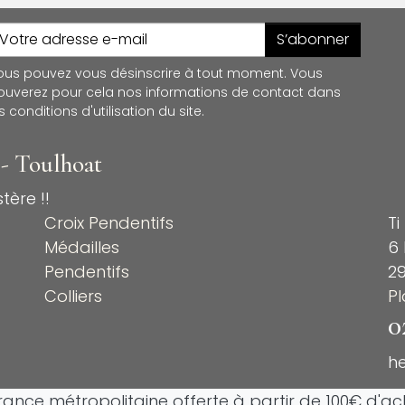
S’abonner
ous pouvez vous désinscrire à tout moment. Vous
rouverez pour cela nos informations de contact dans
s conditions d'utilisation du site.
 - Toulhoat
tère !!
Croix Pendentifs
Ti
Médailles
6 
Pendentifs
2
Colliers
P
0
h
France métropolitaine offerte à partir de 100€ d'ach