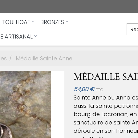
X TOULHOAT
BRONZES
E ARTISANAL
les
Médaille Sainte Anne
MÉDAILLE SA
54,00 €
TTC
Sainte Anne ou Anna es
aussi la sainte patronn
bourg de Locronan, en 
sanctuaire de sainte A
déroule en son honneur,