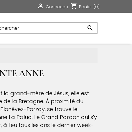

shopping_cart
Connexion
Panier
(0)

INTE ANNE
t la grand-mère de Jésus, elle est
e de la Bretagne. À proximité du
Plonévez-Porzay, se trouve le
nne La Palud. Le Grand Pardon qui s'y
 à lieu tous les ans le dernier week-