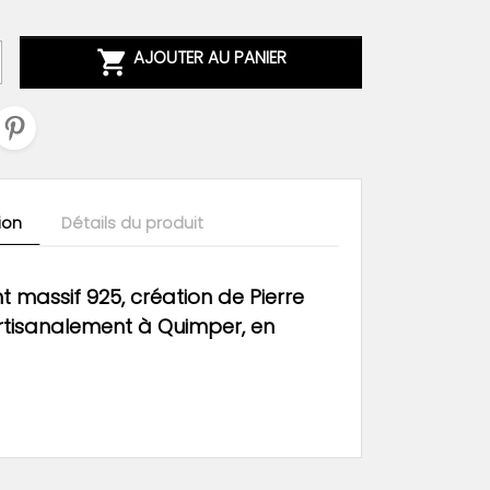

AJOUTER AU PANIER
ion
Détails du produit
t massif 925, création de Pierre
artisanalement
à Quimper,
en