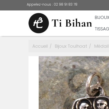
Appelez-nous :
02 98 91 83 78
BIJOU
TISSAG
Accueil
Bijoux Toulhoat
Médail