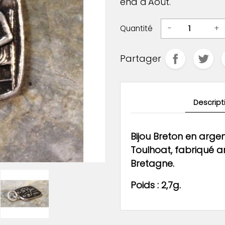
end d'Août.
Quantité
-
+
Partager
Descript
Bijou Breton en argen
Toulhoat, fabriqué 
Bretagne.
Poids : 2,7g.