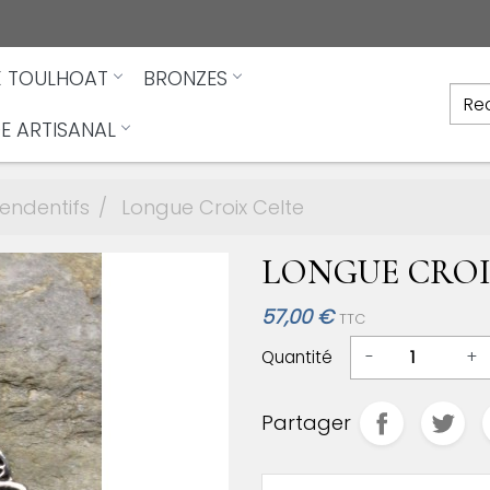
X TOULHOAT
BRONZES
E ARTISANAL
Pendentifs
Longue Croix Celte
LONGUE CROI
57,00 €
TTC
Quantité
-
+
Partager