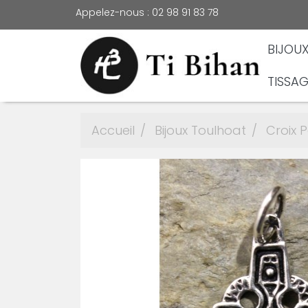
Appelez-nous :
02 98 91 83 78
BIJOU
TISSAG
Accueil
Bijoux Toulhoat
Croix 