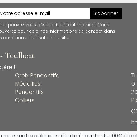
S’abonner
ous pouvez vous désinscrire à tout moment. Vous
rouverez pour cela nos informations de contact dans
s conditions d'utilisation du site.
 - Toulhoat
tère !!
Croix Pendentifs
Ti
Médailles
6 
Pendentifs
2
Colliers
P
0
h
France métropolitaine offerte à partir de 100€ d'ach