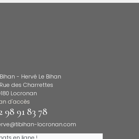
 Bihan - Hervé Le Bihan
Rue des Charrettes
9180 Locronan
lan d'accès
2 98 91 83 78
erve@tibihan-locronan.com
ats en ligne !