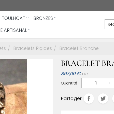
X TOULHOAT
BRONZES
E ARTISANAL
ets
Bracelets Rigides
Bracelet Branche
BRACELET B
397,00 €
TTC
Quantité
-
+
Partager