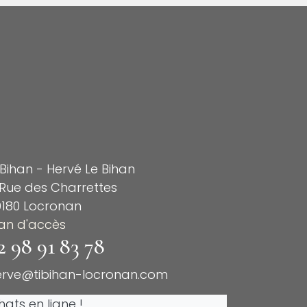
 Bihan - Hervé Le Bihan
Rue des Charrettes
9180 Locronan
lan d'accès
2 98 91 83 78
erve@tibihan-locronan.com
ats en ligne !