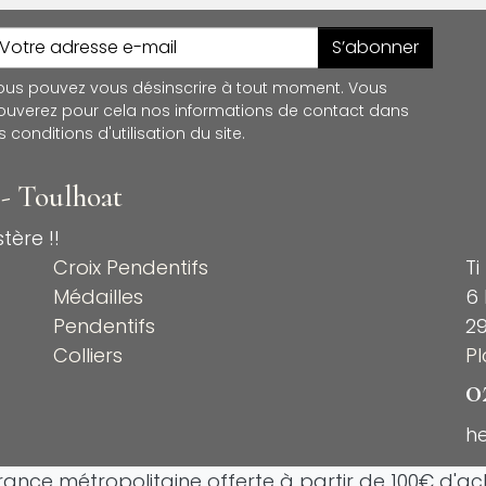
S’abonner
ous pouvez vous désinscrire à tout moment. Vous
rouverez pour cela nos informations de contact dans
s conditions d'utilisation du site.
 - Toulhoat
tère !!
Croix Pendentifs
Ti
Médailles
6 
Pendentifs
2
Colliers
P
0
h
France métropolitaine offerte à partir de 100€ d'ach