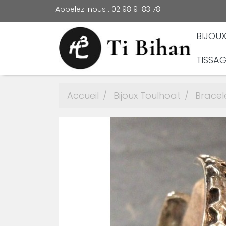
Appelez-nous :
02 98 91 83 78
BIJOU
TISSAG
Accueil
Bijoux Toulhoat
Bracel