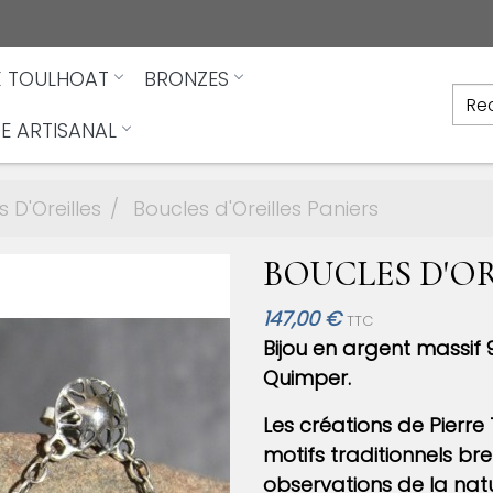
X TOULHOAT
BRONZES
E ARTISANAL
 D'Oreilles
Boucles d'Oreilles Paniers
BOUCLES D'OR
147,00 €
TTC
Bijou en argent massif
Quimper.
Les créations de Pierre
motifs traditionnels bre
observations de la nat