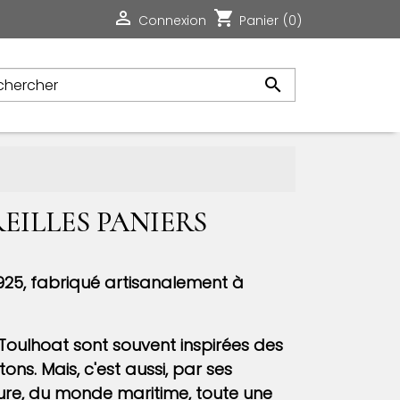

shopping_cart
Connexion
Panier
(0)

EILLES PANIERS
 925, fabriqué artisanalement à
 Toulhoat sont souvent inspirées des
tons. Mais, c'est aussi, par ses
ure, du monde maritime, toute une