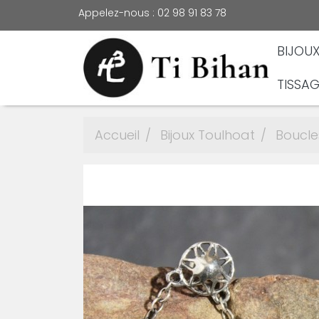
Appelez-nous :
02 98 91 83 78
BIJOU
TISSAG
Accueil
Bijoux Toulhoat
Boucles