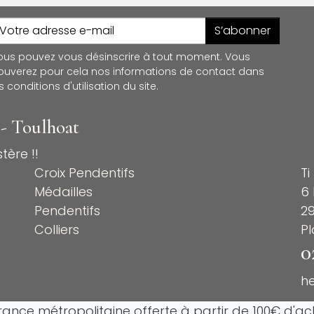
S’abonner
ous pouvez vous désinscrire à tout moment. Vous
rouverez pour cela nos informations de contact dans
s conditions d'utilisation du site.
 - Toulhoat
tère !!
Croix Pendentifs
Ti
Médailles
6 
Pendentifs
2
Colliers
P
0
h
France métropolitaine offerte à partir de 100€ d'ach