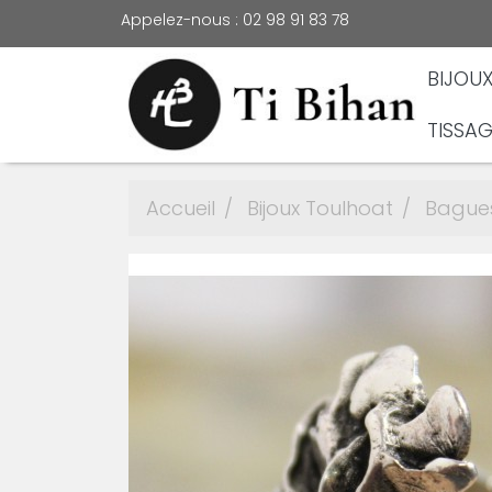
Appelez-nous :
02 98 91 83 78
BIJOU
TISSAG
Accueil
Bijoux Toulhoat
Bague