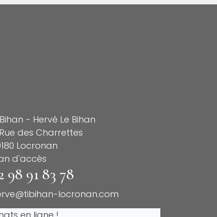
 Bihan - Hervé Le Bihan
Rue des Charrettes
9180 Locronan
lan d'accès
2 98 91 83 78
erve@tibihan-locronan.com
ats en ligne !