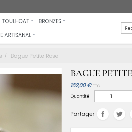
X TOULHOAT
BRONZES
E ARTISANAL
s
Bague Petite Rose
BAGUE PETITE
162,00 €
TTC
Quantité
-
+
Partager