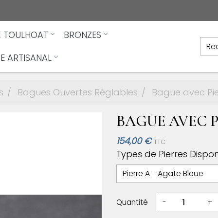
X TOULHOAT
BRONZES
E ARTISANAL
s
Bagues Ouvertes Réglables
Bague avec Pie
BAGUE AVEC P
154,00 €
TTC
Types de Pierres Dispon
Quantité
-
+