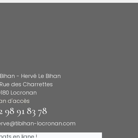
 Bihan - Hervé Le Bihan
Rue des Charrettes
9180 Locronan
lan d'accès
2 98 91 83 78
erve@tibihan-locronan.com
ats en ligne !