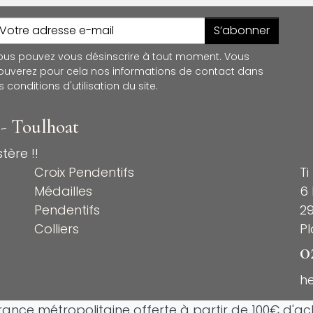
S’abonner
ous pouvez vous désinscrire à tout moment. Vous
rouverez pour cela nos informations de contact dans
s conditions d'utilisation du site.
 - Toulhoat
tère !!
Croix Pendentifs
Ti
Médailles
6 
Pendentifs
2
Colliers
P
0
h
France métropolitaine offerte à partir de 100€ d'ach