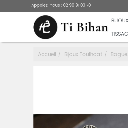
Appelez-nous :
02 98 91 83 78
BIJOU
TISSAG
Accueil
Bijoux Toulhoat
Bague