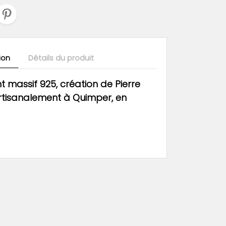
ion
Détails du produit
t massif 925, création de Pierre
artisanalement
à Quimper,
en